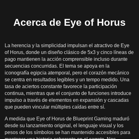
máximo de ganancias
Cómo acercarse responsablemente al Ojo de
Acerca de Eye of Horus
Horus
Jugar Eye of Horus en línea por dinero real en
Colombia
La herencia y la simplicidad impulsan el atractivo de Eye
Depósitos, pagos y juego responsable en
of Horus, donde un diseño clásico de 5x3 y cinco líneas de
Colombia
pago mantienen la acción comprensible incluso durante
secuencias concurridas. El tema se apoya en la
Versión móvil de Eye of Horus
iconografía egipcia atemporal, pero el corazón mecánico
se centra en resultados legibles y un tempo medido. Una
tasa de aciertos constante favorece la participación
continua, mientras que el conjunto de funciones introduce
impulso a través de elementos en expansión y cascadas
que pueden vincular múltiples caídas entre sí.
A medida que Eye of Horus de Blueprint Gaming maduró
desde su lanzamiento original, el lenguaje visual y los
pesos de los símbolos se han mantenido accesibles para