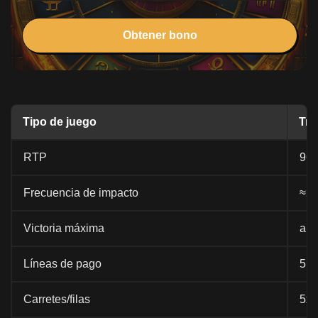
Obtener bono
Tipo de juego
Tra
RTP
96
Frecuencia de impacto
≈2
Victoria máxima
apu
Líneas de pago
5
Carretes/filas
5x3