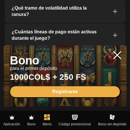
¿Qué tramo de volatilidad utiliza la
ranura?
¿Cuántas líneas de pago están activas
durante el juego?
¿Eye of Horus incluye giros gratis?
Bono
para el primer depósito
¿Cuál es el potencial máximo de victoria?
1000COL$ + 250 FS
¿Qué tan rápido es el ritmo de la sesión?
Registrarse
Términos de servicio
Páginas superiores
Aplicación
Bono
Menú
Código promocional
Bono sin depósito
Política de cookies
Aplicación