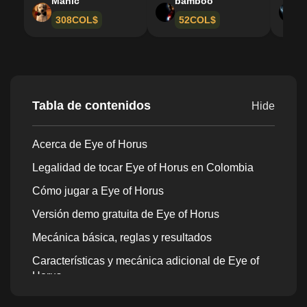
Manic
bamboo
D
308COL$
52COL$
Tabla de contenidos
Hide
Acerca de Eye of Horus
Legalidad de tocar Eye of Horus en Colombia
Cómo jugar a Eye of Horus
Versión demo gratuita de Eye of Horus
Mecánica básica, reglas y resultados
Características y mecánica adicional de Eye of
Horus
Ojo de Horus RTP, volatilidad y potencial